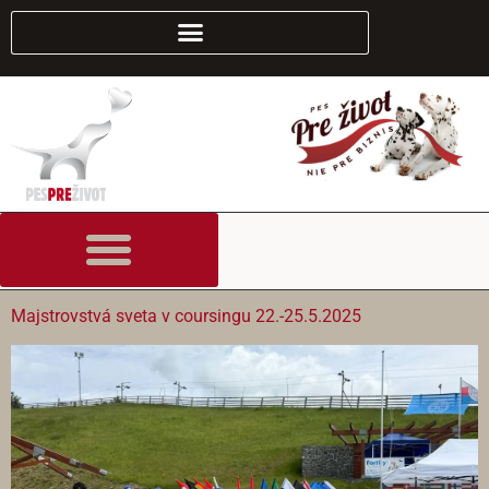
content
Majstrovstvá sveta v coursingu 22.-25.5.2025