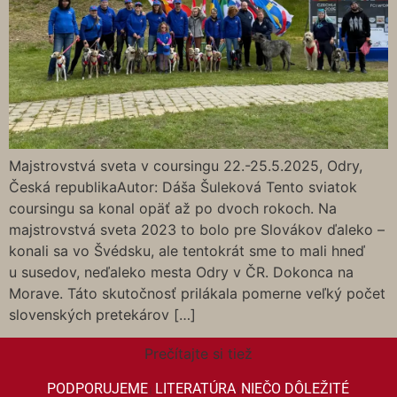
Majstrovstvá sveta v coursingu 22.-25.5.2025, Odry,
Česká republikaAutor: Dáša Šuleková Tento sviatok
coursingu sa konal opäť až po dvoch rokoch. Na
majstrovstvá sveta 2023 to bolo pre Slovákov ďaleko –
konali sa vo Švédsku, ale tentokrát sme to mali hneď
u susedov, neďaleko mesta Odry v ČR. Dokonca na
Morave. Táto skutočnosť prilákala pomerne veľký počet
slovenských pretekárov […]
Prečítajte si tiež
PODPORUJEME
LITERATÚRA
NIEČO DÔLEŽITÉ
|
|