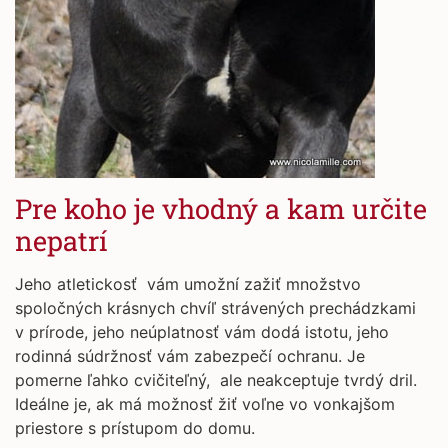
Pre koho je vhodný a kam určite
nepatrí
Jeho atletickosť vám umožní zažiť množstvo
spoločných krásnych chvíľ strávených prechádzkami
v prírode, jeho neúplatnosť vám dodá istotu, jeho
rodinná súdržnosť vám zabezpečí ochranu. Je
pomerne ľahko cvičiteľný, ale neakceptuje tvrdý dril.
Ideálne je, ak má možnosť žiť voľne vo vonkajšom
priestore s prístupom do domu.