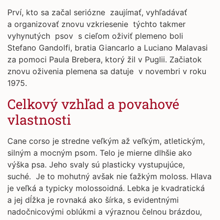
Prví, kto sa začal seriózne zaujímať, vyhľadávať
a organizovať znovu vzkriesenie týchto takmer
vyhynutých psov s cieľom oživiť plemeno boli
Stefano Gandolfi, bratia Giancarlo a Luciano Malavasi
za pomoci Paula Brebera, ktorý žil v Puglii. Začiatok
znovu oživenia plemena sa datuje v novembri v roku
1975.
Celkový vzhľad a povahové
vlastnosti
Cane corso je stredne veľkým až veľkým, atletickým,
silným a mocným psom. Telo je mierne dlhšie ako
výška psa. Jeho svaly sú plasticky vystupujúce,
suché. Je to mohutný avšak nie ťažkým moloss. Hlava
je veľká a typicky molossoidná. Lebka je kvadratická
a jej dĺžka je rovnaká ako šírka, s evidentnými
nadočnicovými oblúkmi a výraznou čelnou brázdou,