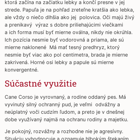
ktorá začína na začiatku lebky a končí presne v jej
strede. Papuľa je na pohľad zreteľne kratšia ako lebka,
ale vždy o niečo dlhšia ako jej polovica. Oči majú živý
a prenikavý výraz s dobre priliehajúcimi viečkami
a ich forma musí byť mierne oválna, nikdy nie okrúhla.
Ich pozícia nesmie byť vodorovná a priama, ale sú
mierne naklonené Má mať tesný predhryz, ktorý
nesmie byť viac ako pol centimetra, brada je mierne
zakrivená. Horné osi lebky a papule sú mierne
konvergentné.
Súčastné využitie
Cane Corso je vyrovnaný, a rodine oddaný pes. Má
vyvinutý silný ochranný pud, je veľmi odvážny a
neúplatný voči cudzím ľudom, a preto je v dnešnej
dobe využívaný najmä na ochranu rodiny a majetku.
Je pokojný, rozvážny a rozhodne nie je agresívny.
Situáciu vyhodnocuje a oznamuje hlbokým štekaním.