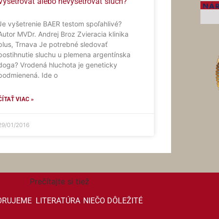
Vyšetrovať alebo nevyšetrovať sluch?
Je vyšetrenie BAER testom spoľahlivé?
Autor MVDr. Andrej Broz Zvieracia klinika
plus, Trnava Je potrebné sledovať
postihnutie sluchu u plemena argentínska
doga? Vrodená hluchota je geneticky
podmienená. Ide o
ČÍTAŤ VIAC »
29/01/2016
Prečítajte si tiež
ORUJEME
LITERATÚRA
NIEČO DÔLEŽITÉ
|
|