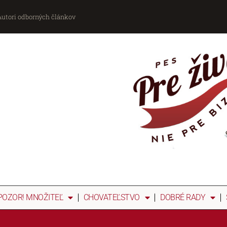
Autori odborných článkov
POZOR! MNOŽITEĽ
CHOVATEĽSTVO
DOBRÉ RADY