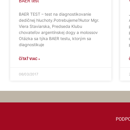
BAER test
BAER TEST – test na diagnostikovanie
dedičnej hluchoty.Potrebujeme?Autor Mgr.
Viera Staviarska, Predseda Klubu
chovateľov argentínskej dogy a molossov
Otázka sa týka BAER testu, ktorým sa
diagnostikuje
ČÍTAŤ VIAC »
06/03/2017
PODP