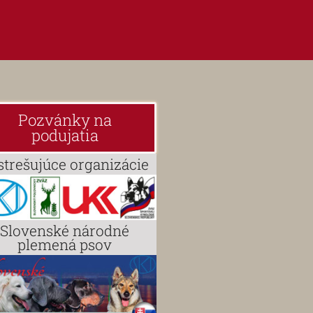
Pozvánky na
podujatia
strešujúce organizácie
Slovenské národné
plemená psov