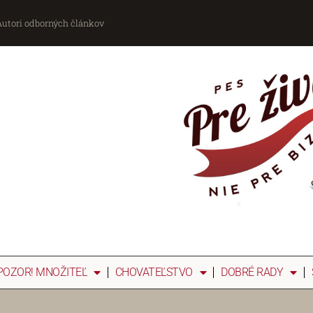
Autori odborných článkov
POZOR! MNOŽITEĽ
CHOVATEĽSTVO
DOBRÉ RADY