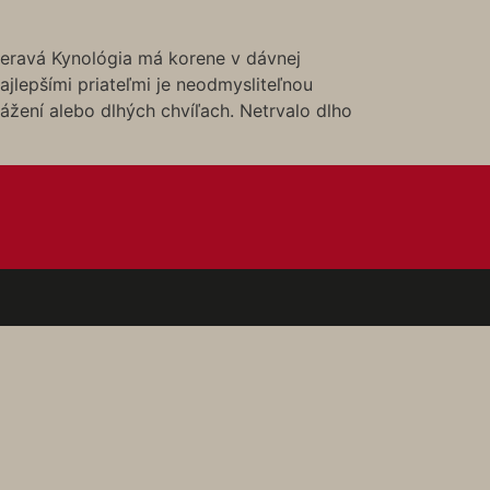
 Meravá Kynológia má korene v dávnej
ajlepšími priateľmi je neodmysliteľnou
rážení alebo dlhých chvíľach. Netrvalo dlho