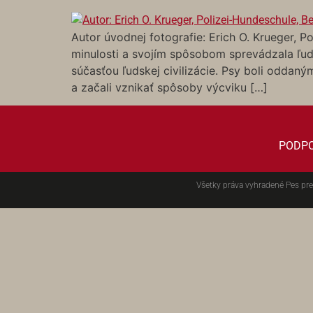
Autor úvodnej fotografie: Erich O. Krueger, 
minulosti a svojím spôsobom sprevádzala ľudí 
súčasťou ľudskej civilizácie. Psy boli oddaný
a začali vznikať spôsoby výcviku […]
PODP
Všetky práva vyhradené Pes pre 