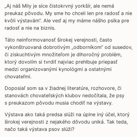
„Aj náš Mily je síce čistokrvný yorkšír, ale nemá
preukaz pôvodu. My sme ho chceli len pre radosť a nie
kvôli výstavám“. Ale veď aj my máme nášho psíka pre
radosť a nie na biznis.
Táto neinformovanosť širokej verejnosti, často
vykonštruovaná dobrotivým „odborníkom“ od susedov,
či ziskuchtivým množiteľom je dlhoročný problém,
ktorý dovolím si tvrdiť najviac prehlbuje priepasť
medzi organizovanými kynológmi a ostatnými
chovateľmi.
Doposiaľ som sa v žiadnej literatúre, rozhovore, či
stanovách chovateľských klubov nedočítala, že psy
s preukazom pôvodu musia chodiť na výstavy.
Výstava ako taká predsa slúži na úplne iný účel, ktorý
širokej verejnosti z nejakého dôvodu uniká. Tak teda,
načo taká výstava psov slúži?