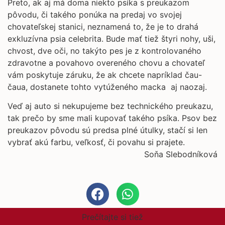
Preto, ak aj má doma niekto psíka s preukazom
pôvodu, či takého ponúka na predaj vo svojej
chovateľskej stanici, neznamená to, že je to drahá
exkluzívna psia celebrita. Bude mať tiež štyri nohy, uši,
chvost, dve oči, no takýto pes je z kontrolovaného
zdravotne a povahovo overeného chovu a chovateľ
vám poskytuje záruku, že ak chcete napríklad čau-
čaua, dostanete tohto vytúženého macka aj naozaj.
Veď aj auto si nekupujeme bez technického preukazu,
tak prečo by sme mali kupovať takého psíka. Psov bez
preukazov pôvodu sú predsa plné útulky, stačí si len
vybrať akú farbu, veľkosť, či povahu si prajete.
Soňa Slebodníková
Prečítajte si tiež