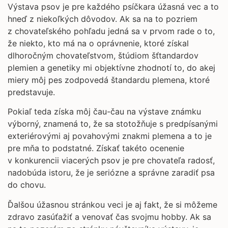
Výstava psov je pre každého psíčkara úžasná vec a to
hneď z niekoľkých dôvodov. Ak sa na to pozriem
z chovateľského pohľadu jedná sa v prvom rade o to,
že niekto, kto má na o oprávnenie, ktoré získal
dlhoročným chovateľstvom, štúdiom šťtandardov
plemien a genetiky mi objektívne zhodnotí to, do akej
miery môj pes zodpovedá štandardu plemena, ktoré
predstavuje.
Pokiaľ teda získa môj čau-čau na výstave známku
výborný, znamená to, že sa stotožňuje s predpísanými
exteriérovými aj povahovými znakmi plemena a to je
pre mňa to podstatné. Získať takéto ocenenie
v konkurencii viacerých psov je pre chovateľa radosť,
nadobúda istoru, že je seriózne a správne zaradiť psa
do chovu.
Ďalšou úžasnou stránkou veci je aj fakt, že si môžeme
zdravo zasúťažiť a venovať čas svojmu hobby. Ak sa