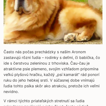
Často nás počas prechádzky s naším Aronom
zastavujú rôzni ľudia – rodinky s deťmi, či babička, čo
ide s čerstvou zeleninou z trhoviska. Čau-čau je
atraktívne psie plemeno, svojím vzhľadom pripomína
veľkú plyšovú hračku, každý „psí kamarát“ rád ponorí
ruku do jeho hebkej srsti. V súčasnej dobe vnímajú
ľudia tohto psíka skôr ako atrakciu, pretože ich veľmi
nevidno.
V rámci týchto priateľských stretnutí sa ľudia