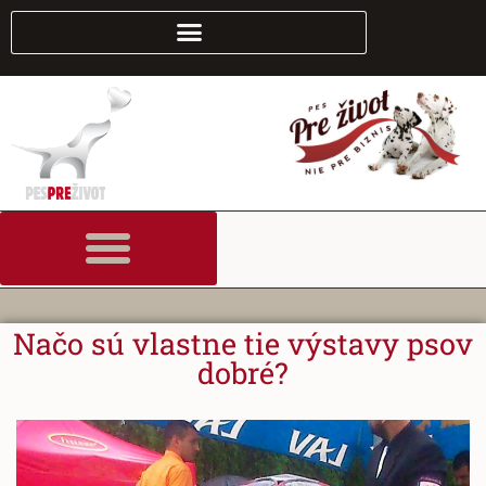
Načo sú vlastne tie výstavy psov
dobré?