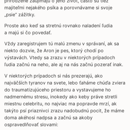
prirodzene zaujímajú o jeho život, často sú tiež
majiteľmi nejakého psíka a porovnávame si svoje
„psie“ zážitky.
Proste ako keď sa stretnú rovnako naladení ľudia
a majú si čo povedať.
Vždy zaregistrujem tú malú zmenu v správaní, ak sa
niekto dozvie, že Aron je pes, ktorý chodí po
výstavách. Vtedy sa zrazu v niektorých prípadoch
ľudia začnú na neho, ale aj na nás začnú pozerať inak.
V niektorých prípadoch si nás prezerajú, ako
najväčších tyranov na svete, lebo ťaháme chúďa zviera
do traumatizujúceho priestoru a vystavujeme ho
nadmernému stresu, inokedy ako keby práve stretli
miestnu celebritu, no najviac ma popravde mrzí, ak
takýto psí priaznivci zrazu nadobudnú pocit, že máme
doma akéhosi nadpsa a začnú sa akoby
ospravedlňovať slovami: