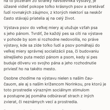
na to pozerám zo stránky návštevníka výstavy, je
úžasné vidieť pokope toľko krásnych psov a stretávať
ľudí rovnakých záujmov, z ktorých niektorí sa neskôr
často stávajú priatelia aj na celý život.
Výstava psov do veľkej miery aj utužuje vzťah psa
s jeho pánom. Tvrdiť, že každý pes sa cíti na výstave
v pohode by som si rozhodne nedovolila, no práve
výstavy, kde sa zíde toľko ľudí a psov pomáhajú do
veľkej miery správnej socializácii psa, či budovaniu
silnejšieho puta medzi pánom a psom, kedy si pes
buduje dôveru vo svojho pána a jeho rozhodnutie
priviesť ho na takéto mesto.
Osobne chodíme na výstavu nielen s naším čau-
čauom, ale aj s naším krížencom Norinkou, pre ktorú je
toto prostredie výrazným sociálnym stimulom
a postupne jej pomáha odbúravať strach z iných
zvierat, či neznámych vecí a prostredia.