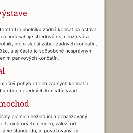
výstave
tomto trojuholníku zadná končatina ostáva
u a nedosahuje stredovú os, neuzatvára
holník, ide o slabší záber zadných končatín,
ôže, a aj často je spôsobené nesprávnym
lením panvových končatín.
al
poločný pohyb oboch zadných končatín
d a oboch predných končatín vzad.
mochod
šiny plemien nežiadúci a penalizovaný
. U niektorých plemien, záleží od
lácie štandardu, je považovaný za