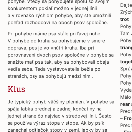
pohybe. Vtedy sa pohybujete spolu so svojím
Dajt
konkurentom pokiaľ možno v jednej línii
Zrých
a v rovnako rýchlom pohybe, aby ste umožnili
trot
pohľad rozhodcovi na oboch psov spoločne.
Pohy
Tam a
Pri pohybe máme psa stále pri ľavej nohe.
Pohyb
V pohybe do kruhu sa pohybujeme v smere
trian
doprava, pes je vo vnútri kruhu. Iba pri
Pohy
porovnávaní dvoch psov spoločne v pohybe sa
toge
snažíte mať psa tak, aby sa pohybovali obaja
Sprá
vedľa seba. Teda vystavovatelia bežia po
Pohy
stranách, psy sa pohybujú medzi nimi.
Pohy
Klus
Výda
Málo
Je typický pohyb väčšiny plemien. V pohybe sa
rear 
spája labka prednej a zadnej končatiny na
Predn
jednej strane čo najviac v stredovej línii. Často
–
Fro
sa používa výraz stopa v stope. Ak by psík
Pred
zanechal odtlačok stopy v zemi, labky by sa