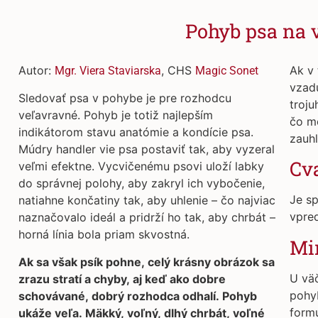
Pohyb psa na 
Autor:
, CHS
Ak v 
Mgr. Viera Staviarska
Magic Sonet
vzad
Sledovať psa v pohybe je pre rozhodcu
troju
veľavravné. Pohyb je totiž najlepším
čo m
indikátorom stavu anatómie a kondície psa.
zauh
Múdry handler vie psa postaviť tak, aby vyzeral
Cv
veľmi efektne. Vycvičenému psovi uloží labky
do správnej polohy, aby zakryl ich vybočenie,
Je s
natiahne končatiny tak, aby uhlenie – čo najviac
vpre
naznačovalo ideál a pridrží ho tak, aby chrbát –
horná línia bola priam skvostná.
Mi
Ak sa však psík pohne, celý krásny obrázok sa
U väč
zrazu stratí a chyby, aj keď ako dobre
pohyb
schovávané, dobrý rozhodca odhalí. Pohyb
formu
ukáže veľa. Mäkký, voľný, dlhý chrbát, voľné