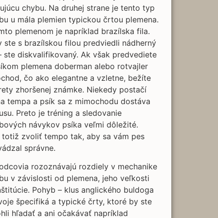
ujúcu chybu. Na druhej strane je tento typ
bu u mála plemien typickou črtou plemena.
to plemenom je napríklad brazílska fila.
 ste s brazílskou filou predviedli nádherný
– ste diskvalifikovaný. Ak však predvediete
síkom plemena doberman alebo rotvajler
hod, čo ako elegantne a vzletne, bežíte
rety zhoršenej známke. Niekedy postačí
a tempa a psík sa z mimochodu dostáva
usu. Preto je tréning a sledovanie
bových návykov psíka veľmi dôležité.
 totiž zvoliť tempo tak, aby sa vám pes
vádzal správne.
odcovia rozoznávajú rozdiely v mechanike
u v závislosti od plemena, jeho veľkosti
štitúcie. Pohyb – klus anglického buldoga
oje špecifiká a typické črty, ktoré by ste
li hľadať a ani očakávať napríklad