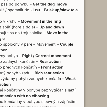
e psa do pohybu –
Get the dog move
liť / spomaliť do klusu –
Brisk up/slow to a
b v kruhu –
Movement in the ring
 späť (hore a dole) –
Up and down
ujte sa do trojuholníka –
Move in the
gle
b spoločný v páre – Movement –
Couple
ther
vny pohyb –
Right / Correct movement
b zadných končatín –
Rear action
b predných končatín –
Front action
tný pohyb vzadu –
Rich rear action
 výdatný pohyb zadných končatín –
Weak
action
é končatiny v pohybe bez vytáčania laktí
nt action with no elbowing
né končatiny v pohybe s pevným zápästím