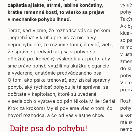
vyluč
zápästia aj lakte, strmé, labilné končatiny,
pohy
krátke ramenné kosti, to všetko sa prejaví
Takým
v mechanike pohybu ihneď.
Ak by
Teraz, keď vieme, že rozhodca vás so psíkom
klus 
„nepreháňa“ v kruhu pre nič za nič a vy
so p
nepochybujete, že rozumie tomu, čo vidí, viete,
mimoc
že správne predvádzať psa v pohybe je
v úst
dôležité pre konečný výsledok a aj preto, aby
zmen
sme práve pohyb využili na ukážku elegancie
do kl
a vydarenej anatómie predvádzaného psa.
pohy
O tom, ako psíka trénovať, aby získal správny
Viete
pohyb, aký rýchlosť pohybu je tá správna, sa
pred
dočítate v kapitolach, ktoré sú uvedené
Rozh
v serialoch o výstave od pán Nikola Mille (Seriál
pohyb
Krok za krokom) My si povieme viac o tom, čo
a kon
hovorí rozhodca, a čo od vás vlastne chce.
má sv
Dajte psa do pohybu!
nemoh