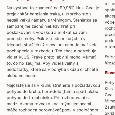
u sta
Na výstave to znamená na 99,95% klus. Cval je
spol
prejav skôr harašenia psíka, u ktorého ste si
akce
nedali veľkú námahu s tréningom. Šteniatka sa
vôbec
samozrejme začnú niekedy hrať pri
rozh
poskakovaní s vôdzkou a motkať sa vám
predn
pomedzi nohy. Psík v triede mladých a v
prekr
triedach starších už s cvalom nebude mať veľa
o to
pochopenia u rozhodcu. Ten chce a potrebuje
Fotog
vidieť KLUS. Práve preto, aby si mohol všímať
Kres
to, čo ho zaujíma. Aby videl kvality aj
nedostatky, ktoré sa v pohybe ukážu či chcete
Slov
alebo nechcete.
Pohy
Najčastejšie sa v kruhu stretnete s požiadavkou
Klus
pohybu do kruhu, hore-dole (tam a späť) alebo
Cval
pohybu do trojuholníka. Pri rozhodovaní sa
Mim
medzi dvoma rovnako kvalitnými jedincami
Zauh
môže rozhodca porovnávať psov v spoločnom
Skrí