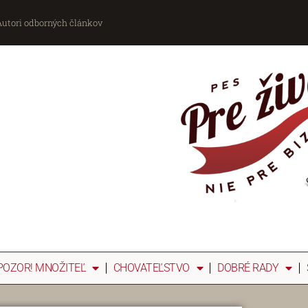
Autori odborných článkov
POZOR! MNOŽITEĽ
CHOVATEĽSTVO
DOBRÉ RADY