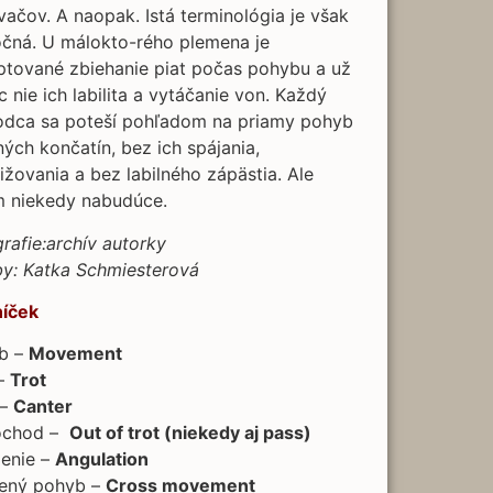
vačov. A naopak. Istá terminológia je však
očná. U málokto-rého plemena je
ptované zbiehanie piat počas pohybu a už
 nie ich labilita a vytáčanie von. Každý
odca sa poteší pohľadom na priamy pohyb
ých končatín, bez ich spájania,
ižovania a bez labilného zápästia. Ale
m niekedy nabudúce.
rafie:archív autorky
by: Katka Schmiesterová
níček
b –
Movement
 –
Trot
 –
Canter
ochod –
Out of trot (niekedy aj pass)
lenie –
Angulation
žený pohyb –
Cross movement