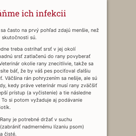
áňme ich infekcii
sa často na prvý pohľad zdajú menšie, než
 skutočnosti sú.
dne treba ostrihať srsť v jej okolí
padnú srsť zatlačenú do rany povyberať
Veterinár okolie rany znecitlivie, takže sa
íte báť, že by váš pes pociťoval ďalšiu
ť. Väčšina rán pohryzením sa nešije, ale sú
dy, kedy práve veterinár musí rany zväčšiť
epší prístup (a vyčistenie) a tie následne
. To si potom vyžaduje aj podávanie
iotík.
Rany je potrebné držať v suchu
(zabrániť nadmernému lízaniu psom)
a čisté.