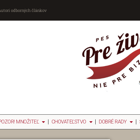
Autori odborných článkov
POZOR! MNOŽITEĽ
CHOVATEĽSTVO
DOBRÉ RADY