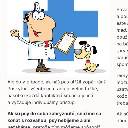
Poväč
a pou
ešte
med.
použí
na bá
„prve
naruš
spoma
Dier
Ale čo v prípade, ak náš pes utŕžil zopár rán?
môžu 
Poskytnúť všeobecnú radu je veľmi ťažké,
uzatv
nakoľko každá konfliktná situácia je iná
kožou
a vyžaduje individuálny prístup.
treba
Ak sú psy do seba zahryznuté, snažme sa
Ak sú
konať s rozvahou, psy nebijeme a ani
dňoch
neťaháme,
pretože tým môžeme spôsobiť