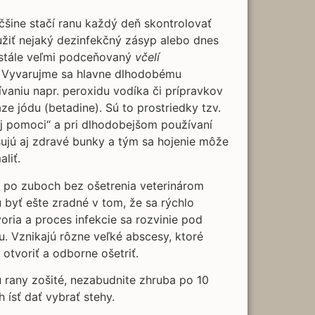
šine stačí ranu každý deň skontrolovať
žiť nejaký dezinfekčný zásyp alebo dnes
 stále veľmi podceňovaný
včelí
Vyvarujme sa hlavne dlhodobému
vaniu napr. peroxidu vodíka či prípravkov
ze jódu (betadine). Sú to prostriedky tzv.
j pomoci“ a pri dlhodobejšom používaní
ujú aj zdravé bunky a tým sa hojenie môže
liť.
y po zuboch bez ošetrenia veterinárom
byť ešte zradné v tom, že sa rýchlo
oria a proces infekcie sa rozvinie pod
. Vznikajú rôzne veľké abscesy, ktoré
 otvoriť a odborne ošetriť.
 rany zošité, nezabudnite zhruba po 10
 ísť dať vybrať stehy.