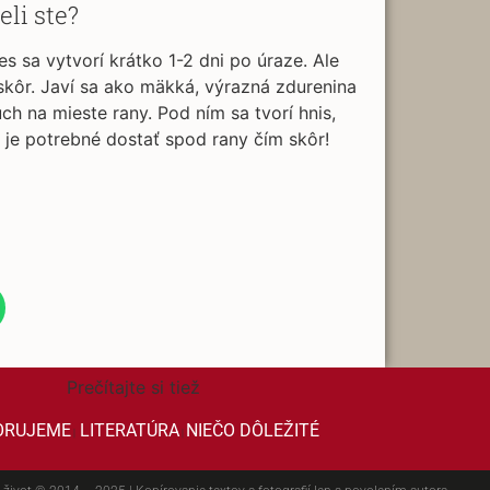
eli ste?
s sa vytvorí krátko 1-2 dni po úraze. Ale
skôr. Javí sa ako mäkká, výrazná zdurenina
ch na mieste rany. Pod ním sa tvorí hnis,
 je potrebné dostať spod rany čím skôr!
Prečítajte si tiež
ORUJEME
LITERATÚRA
NIEČO DÔLEŽITÉ
|
|