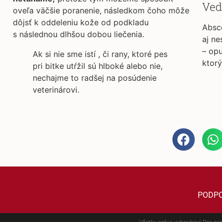
Ved
oveľa väčšie poranenie, následkom čoho môže
dôjsť k oddeleniu kože od podkladu
Absce
s následnou dlhšou dobou liečenia.
aj ne
– opu
Ak si nie sme istí , či rany, ktoré pes
ktorý
pri bitke utŕžil sú hlboké alebo nie,
nechajme to radšej na posúdenie
veterinárovi.
PODP