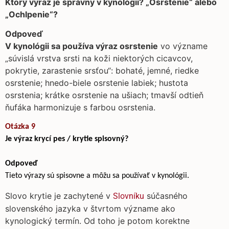
Ktorý výraz je správny v kynológii? „Osrstenie“ alebo
„Ochlpenie“?
Odpoveď
V kynológii sa používa výraz osrstenie
vo význame
„súvislá vrstva srsti na koži niektorých cicavcov,
pokrytie, zarastenie srsťou“: bohaté, jemné, riedke
osrstenie; hnedo-biele osrstenie labiek; hustota
osrstenia; krátke osrstenie na ušiach; tmavší odtieň
ňufáka harmonizuje s farbou osrstenia.
Otázka 9
Je výraz krycí pes / krytie spisovný?
Odpoveď
Tieto výrazy sú spisovne a môžu sa používať v kynológii.
Slovo krytie je zachytené v
súčasného
Slovníku
slovenského jazyka v štvrtom význame ako
kynologický termín. Od toho je potom korektne