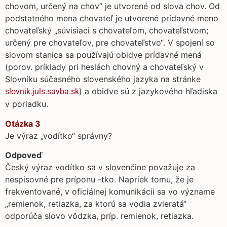
chovom, určený na chov“ je utvorené od slova chov. Od
podstatného mena chovateľ je utvorené prídavné meno
chovateľský „súvisiaci s chovateľom, chovateľstvom;
určený pre chovateľov, pre chovateľstvo“. V spojení so
slovom stanica sa používajú obidve prídavné mená
(porov. príklady pri heslách chovný a chovateľský v
Slovníku súčasného slovenského jazyka na stránke
) a obidve sú z jazykového hľadiska
slovnik.juls.savba.sk
v poriadku.
Otázka 3
Je výraz „vodítko“ správny?
Odpoveď
Český výraz vodítko sa v slovenčine považuje za
nespisovné pre príponu -tko. Napriek tomu, že je
frekventované, v oficiálnej komunikácii sa vo význame
„remienok, retiazka, za ktorú sa vodia zvieratá“
odporúča slovo vôdzka, príp. remienok, retiazka.