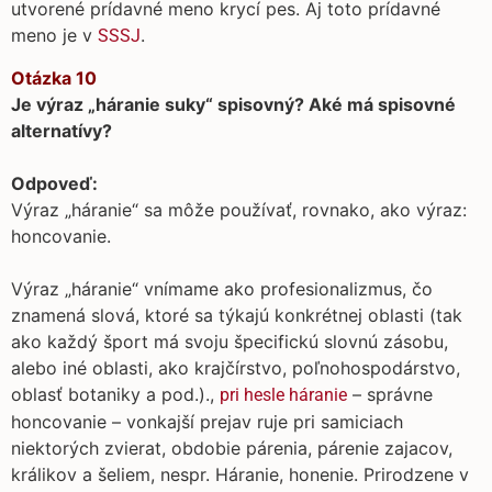
utvorené prídavné meno krycí pes. Aj toto prídavné
meno je v
.
SSSJ
Otázka 10
Je výraz „háranie suky“ spisovný? Aké má spisovné
alternatívy?
Odpoveď:
Výraz „háranie“ sa môže používať, rovnako, ako výraz:
honcovanie.
Výraz „háranie“ vnímame ako profesionalizmus, čo
znamená slová, ktoré sa týkajú konkrétnej oblasti (tak
ako každý šport má svoju špecifickú slovnú zásobu,
alebo iné oblasti, ako krajčírstvo, poľnohospodárstvo,
oblasť botaniky a pod.).
,
– správne
pri hesle háranie
honcovanie – vonkajší prejav ruje pri samiciach
niektorých
zvierat, obdobie párenia, párenie zajacov,
králikov a šeliem, nespr. Háranie, honenie. Prirodzene v