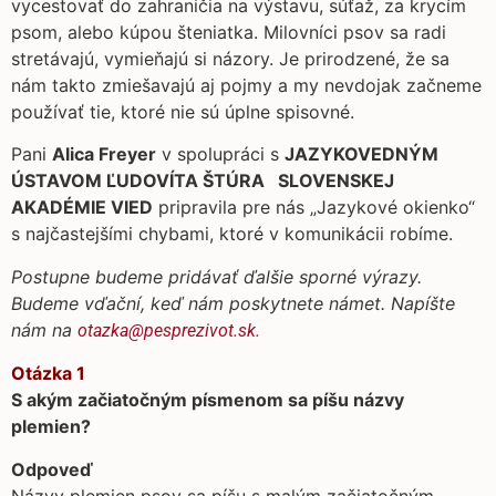
vycestovať do zahraničia na výstavu, súťaž, za krycím
psom, alebo kúpou šteniatka. Milovníci psov sa radi
stretávajú, vymieňajú si názory. Je prirodzené, že sa
nám takto zmiešavajú aj pojmy a my nevdojak začneme
používať tie, ktoré nie sú úplne spisovné.
Pani
Alica Freyer
v spolupráci s
JAZYKOVEDNÝM
ÚSTAVOM ĽUDOVÍTA ŠTÚRA SLOVENSKEJ
AKADÉMIE VIED
pripravila pre nás „Jazykové okienko“
s najčastejšími chybami, ktoré v komunikácii robíme.
Postupne budeme pridávať ďalšie sporné výrazy.
Budeme vďační, keď nám poskytnete námet. Napíšte
nám na
otazka@pesprezivot.sk
.
Otázka 1
S akým začiatočným písmenom sa píšu názvy
plemien?
Odpoveď
Názvy plemien psov sa píšu s malým začiatočným