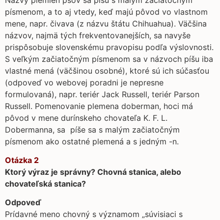
písmenom, a to aj vtedy, keď majú pôvod vo vlastnom
mene, napr. čivava (z názvu štátu Chihuahua). Väčšina
názvov, najmä tých frekventovanejších, sa navyše
prispôsobuje slovenskému pravopisu podľa výslovnosti.
S veľkým začiatočným písmenom sa v názvoch píšu iba
vlastné mená (väčšinou osobné), ktoré sú ich súčasťou
(odpoveď vo webovej poradni je nepresne
formulovaná), napr. teriér Jack Russell, teriér Parson
Russell. Pomenovanie plemena doberman, hoci má
pôvod v mene durínskeho chovateľa K. F. L.
Dobermanna, sa píše sa s malým začiatočným
písmenom ako ostatné plemená a s jedným -n.
Otázka 2
Ktorý výraz je správny? Chovná stanica, alebo
chovateľská stanica?
Odpoveď
Prídavné meno chovný s významom „súvisiaci s