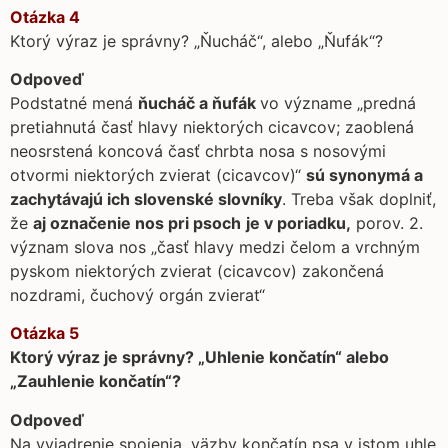
Otázka 4
Ktorý výraz je správny? „Ňucháč“, alebo „Ňufák“?
Odpoveď
Podstatné mená
ňucháč a ňufák
vo význame „predná
pretiahnutá časť hlavy niektorých cicavcov; zaoblená
neosrstená koncová časť chrbta nosa s nosovými
otvormi niektorých zvierat (cicavcov)“
sú synonymá a
zachytávajú ich slovenské slovníky
. Treba však doplniť,
že
aj označenie nos pri psoch
je v poriadku,
porov. 2.
význam slova nos „časť hlavy medzi čelom a vrchným
pyskom niektorých zvierat (cicavcov) zakončená
nozdrami, čuchový orgán zvierat“
Otázka 5
Ktorý výraz je správny? „Uhlenie končatín“ alebo
„Zauhlenie končatín“?
Odpoveď
Na vyjadrenie spojenia, väzby končatín psa v istom uhle