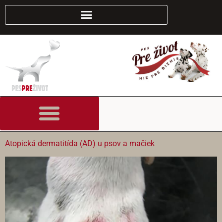
content
Atopická dermatitída (AD) u psov a mačiek