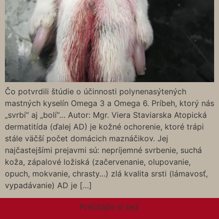
Čo potvrdili štúdie o účinnosti polynenasýtených
mastných kyselín Omega 3 a Omega 6. Príbeh, ktorý nás
„svrbí“ aj „bolí“… Autor: Mgr. Viera Staviarska Atopická
dermatitída (ďalej AD) je kožné ochorenie, ktoré trápi
stále väčší počet domácich maznáčikov. Jej
najčastejšími prejavmi sú: nepríjemné svrbenie, suchá
koža, zápalové ložiská (začervenanie, olupovanie,
opuch, mokvanie, chrasty…) zlá kvalita srsti (lámavosť,
vypadávanie) AD je […]
Prečítajte si tiež