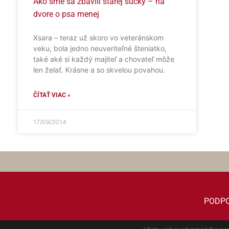
Ako sme sa zbavili starej sučky – na
dvore o psa menej
Xsara – teraz už skoro vo veteránskom
veku, bola jedno neuveriteľné šteniatko,
také aké si každý majiteľ a chovateľ môže
len želať. Krásne a so skvelou povahou.
ČÍTAŤ VIAC »
17/09/2014
PODP