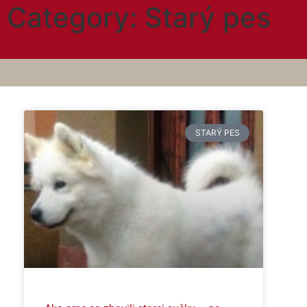
Category: Starý pes
STARÝ PES