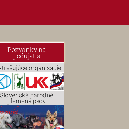
Pozvánky na
podujatia
strešujúce organizácie
Slovenské národné
plemená psov