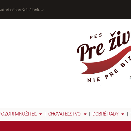
Autori odborných článkov
POZOR! MNOŽITEĽ
CHOVATEĽSTVO
DOBRÉ RADY