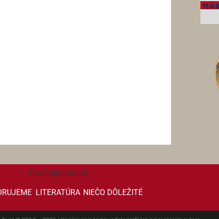
Prečítajte si tiež
ORUJEME
LITERATÚRA
NIEČO DÔLEŽITÉ
|
|