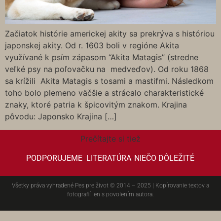
Začiatok histórie americkej akity sa prekrýva s históriou
japonskej akity. Od r. 1603 boli v regióne Akita
využívané k psím zápasom “Akita Matagis” (stredne
veľké psy na poľovačku na medveďov). Od roku 1868
sa krížili Akita Matagis s tosami a mastifmi. Následkom
toho bolo plemeno väčšie a strácalo charakteristické
znaky, ktoré patria k špicovitým znakom. Krajina
pôvodu: Japonsko Krajina […]
Prečítajte si tiež
PODPORUJEME
LITERATÚRA
NIEČO DÔLEŽITÉ
|
|
Všetky práva vyhradené Pes pre život © 2014 – 2025 | Kopírovanie textov a
fotografií len s povolením autora.